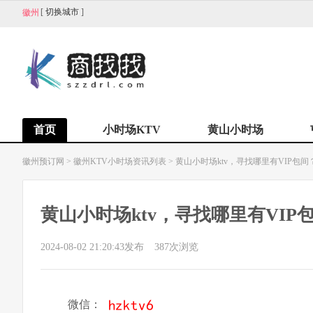
[
切换城市
]
徽州
首页
小时场KTV
黄山小时场
徽州预订网
>
徽州KTV小时场资讯列表
>
黄山小时场ktv，寻找哪里有VIP包间？
黄山小时场ktv，寻找哪里有VIP包
2024-08-02 21:20:43发布
387
次浏览
微信：